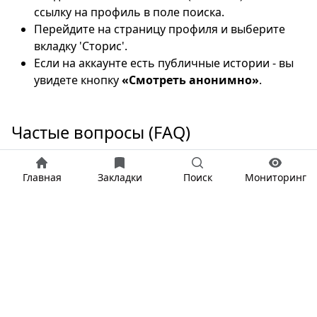
ссылку на профиль в поле поиска.
Перейдите на страницу профиля и выберите
вкладку 'Сторис'.
Если на аккаунте есть публичные истории - вы
увидете кнопку
«Смотреть анонимно»
.
Частые вопросы (FAQ)
Узнает ли пользователь, что я смотрел
Главная
Закладки
Поиск
Мониторинг
его сторис?
Нужно ли входить в свой Инстаграм
аккаунт?
Можно ли смотреть сторис закрытого
аккаунта?