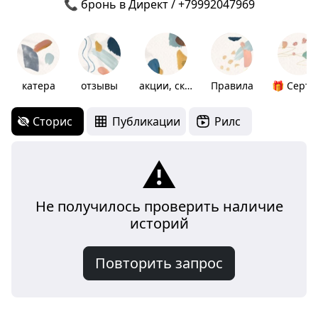
📞 бронь в Директ / +79992047969
катера
отзывы
акции, скидки
Правила
🎁
Сторис
Публикации
Рилс
⚠️
Не получилось проверить наличие
историй
Повторить запрос