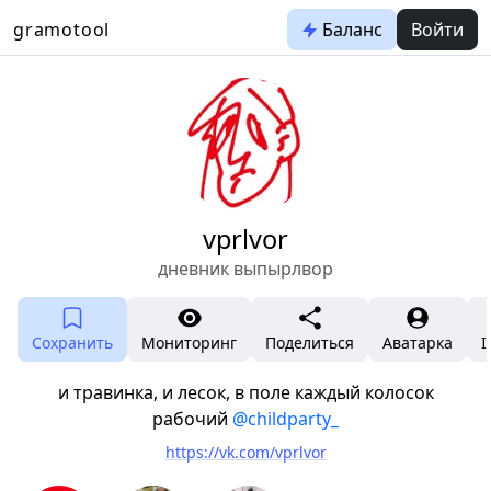
gramotool
Баланс
Войти
vprlvor
дневник выпырлвор
Сохранить
Мониторинг
Поделиться
Аватарка
I
и травинка, и лесок, в поле каждый колосок
рабочий
@childparty_
https://vk.com/vprlvor