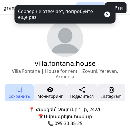
gramotool
Баланс
Войти
Сервер не отвечает, попробуйте
еще раз
villa.fontana.house
Villa Fontana | House for rent | Zovuni, Yerevan,
Armenia
Сохранить
Мониторинг
Поделиться
Instagram
📍 Հասցեն՝ Զովունի 1 փ, 242/6
📅Ամրագրելու համար
📞 095-30-35-25