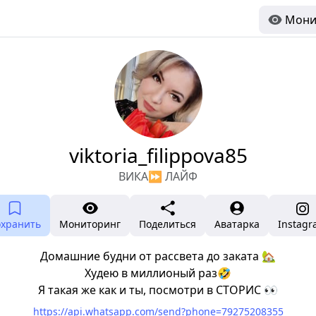
Мони
viktoria_filippova85
ВИКА⏩ ЛАЙФ
охранить
Мониторинг
Поделиться
Аватарка
Instag
Домашние будни от рассвета до заката 🏡
Худею в миллионый раз🤣
Я такая же как и ты, посмотри в СТОРИС 👀
https://api.whatsapp.com/send?phone=79275208355