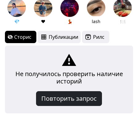
💎
❤️
💃
lash
🍽️
Сторис
Публикации
Рилс
⚠️
Не получилось проверить наличие
историй
Повторить запрос