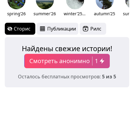
spring’26
summer’26
winter’25/26
autumn’25
summ
Сторис
Публикации
Рилс
Найдены свежие истории!
Смотреть анонимно
1
Осталось бесплатных просмотров:
5 из 5