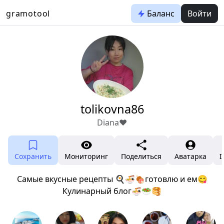
gramotool
Баланс
Войти
tolikovna86
Diana❤
Сохранить
Мониторинг
Поделиться
Аватарка
I
Самые вкусные рецепты 🍳🍜🍖готовлю и ем😋
Кулинарный блог🍜🥗🥞