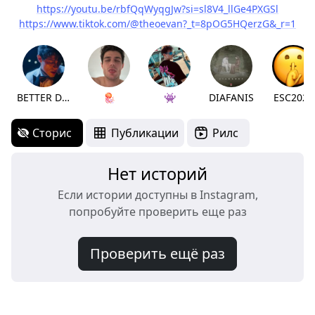
https://youtu.be/rbfQqWyqgJw?si=sl8V4_llGe4PXGSl
https://www.tiktok.com/@theoevan?_t=8pOG5HQerzG&_r=1
BETTER DAYS
🪼
👾
DIAFANIS
ESC2025
Сторис
Публикации
Рилс
Нет историй
Если истории доступны в Instagram,
попробуйте проверить еще раз
Проверить ещё раз