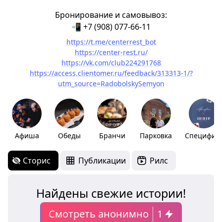
Бронирование и самовывоз:
📲 +7 (908) 077-66-11
https://t.me/centerrest_bot
https://center-rest.ru/
https://vk.com/club224291768
https://access.clientomer.ru/feedback/313313-1/?
utm_source=RadobolskySemyon
Афиша
Обеды
Бранчи
Парковка
Специфика
Сторис
Публикации
Рилс
Найдены свежие истории!
Смотреть анонимно
1