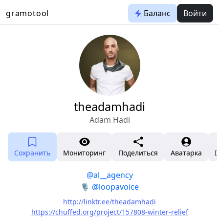
gramotool
Баланс
Войти
theadamhadi
Adam Hadi
Сохранить
Мониторинг
Поделиться
Аватарка
I
@al__agency
🎙️
@loopavoice
http://linktr.ee/theadamhadi
https://chuffed.org/project/157808-winter-relief