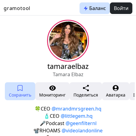
gramotool
Баланс
Войти
tamaraelbaz
Tamara Elbaz
Сохранить
Мониторинг
Поделиться
Аватарка
I
🍀CEO
@mrandmrsgreen.hq
🧴CEO
@littlegem.hq
🎤Podcast
@geenfilternl
📽️RHOAMS
@videolandonline