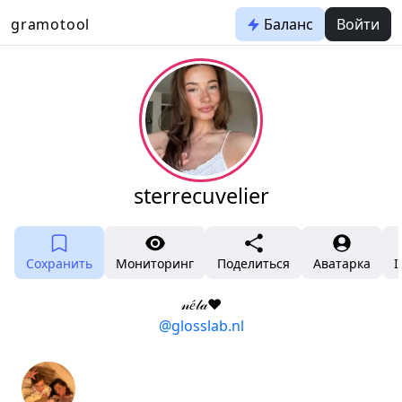
gramotool
Баланс
Войти
sterrecuvelier
Сохранить
Мониторинг
Поделиться
Аватарка
I
𝓃𝑒́𝓁𝒶♥
@glosslab.nl