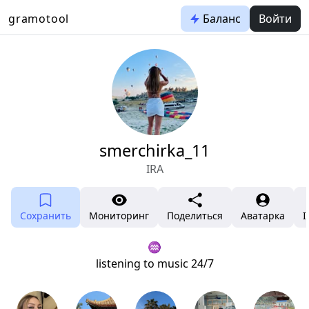
gramotool
Баланс
Войти
smerchirka_11
IRA
Сохранить
Мониторинг
Поделиться
Аватарка
I
♒️
listening to music 24/7