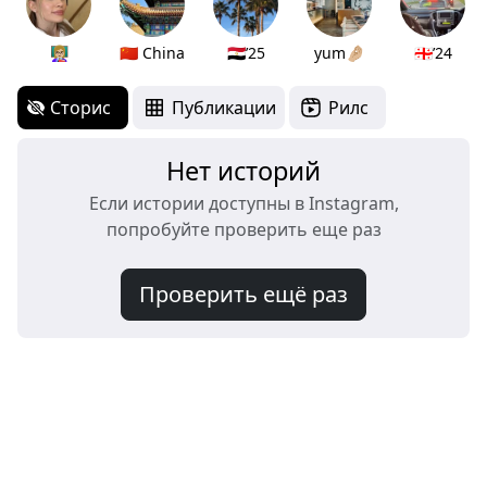
👩🏼‍🏫
🇨🇳 China
🇪🇬’25
yum🤌🏼
🇬🇪’24
Сторис
Публикации
Рилс
Нет историй
Если истории доступны в Instagram,
попробуйте проверить еще раз
Проверить ещё раз