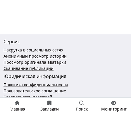
Сервис
Накрутка в социальных сетях
Анонимный просмотр историй
Просмотр оригинала аватарки
Скачивание публикаций
Юридическая информация
Политика конфиденциальности
Пользовательское соглашение
Безопасность платежей
Чат поддержки
Главная
Закладки
Поиск
Мониторинг
hello@gramotool.ru