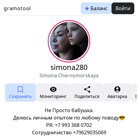
gramotool
Баланс
Войти
simona280
Simona Chernomorskaya
Сохранить
Мониторинг
Поделиться
Аватарка
I
Не Просто бабушка.
Делюсь личным опытом по любому поводу😎
PR: +7 993 368 0702
Сотрудничество +79629035069