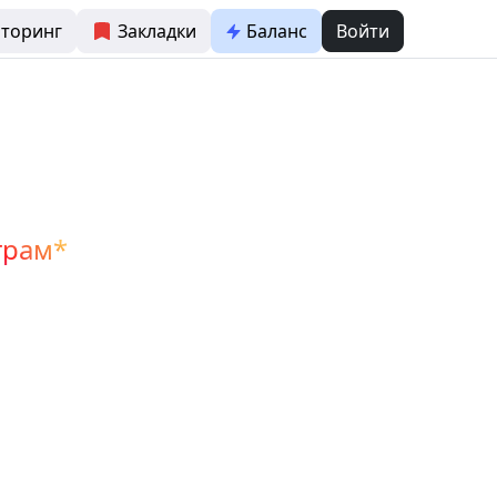
торинг
Закладки
Баланс
Войти
грам*