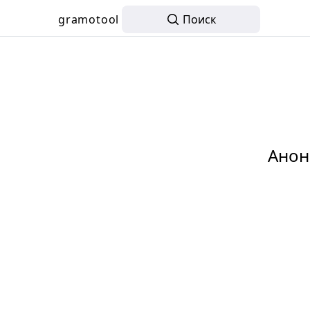
gramotool
Поиск
Анон