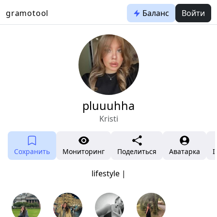
gramotool
Баланс
Войти
pluuuhha
Kristi
Сохранить
Мониторинг
Поделиться
Аватарка
I
lifestyle |