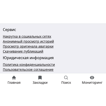
Сервис
Накрутка в социальных сетях
Анонимный просмотр историй
Просмотр оригинала аватарки
Скачивание публикаций
Юридическая информация
Политика конфиденциальности
Пользовательское соглашение
Безопасность платежей
Чат поддержки
Главная
Закладки
Поиск
Мониторинг
hello@gramotool.ru