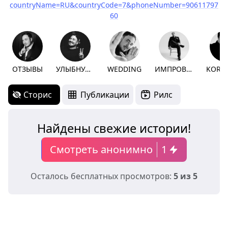
countryName=RU&countryCode=7&phoneNumber=90611797
60
ОТЗЫВЫ
УЛЫБНУЛО
WEDDING
ИМПРОВИЗАЦИЯ
KORP
Сторис
Публикации
Рилс
Найдены свежие истории!
Смотреть анонимно
1
Осталось бесплатных просмотров:
5 из 5