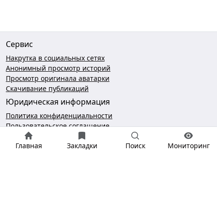
Сервис
Накрутка в социальных сетях
Анонимный просмотр историй
Просмотр оригинала аватарки
Скачивание публикаций
Юридическая информация
Политика конфиденциальности
Пользовательское соглашение
Безопасность платежей
Главная
Закладки
Поиск
Мониторинг
Чат поддержки
hello@gramotool.ru
* деятельность компании Meta Platforms Inc., которой
принадлежит Инстаграм, запрещена на территории РФ.