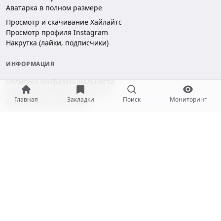
Аватарка в полном размере
Просмотр и скачивание Хайлайтс
Просмотр профиля Instagram
Накрутка (лайки, подписчики)
ИНФОРМАЦИЯ
Политика конфиденциальности
Пользовательское соглашение
Главная
Закладки
Поиск
Мониторинг
Безопасность платежей
ПОДДЕРЖКА
Чат поддержки
hello@gramotool.ru
Принимаем к оплате: