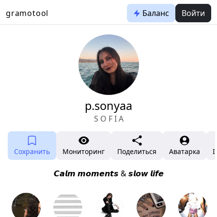
gramotool
Баланс
Войти
p.sonyaa
S O F I A
Сохранить
Мониторинг
Поделиться
Аватарка
I
𝘾𝙖𝙡𝙢 𝙢𝙤𝙢𝙚𝙣𝙩𝙨 & 𝙨𝙡𝙤𝙬 𝙡𝙞𝙛𝙚