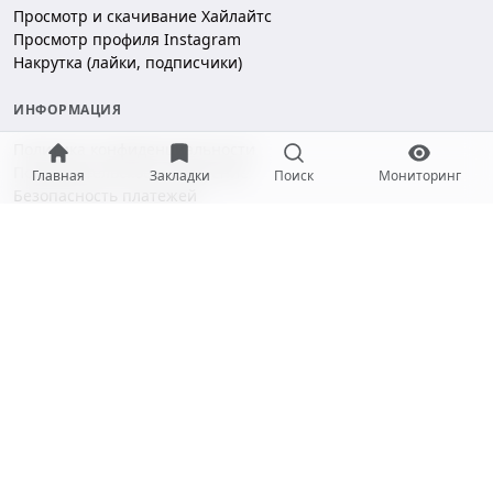
Просмотр и скачивание Хайлайтс
Просмотр профиля Instagram
Накрутка (лайки, подписчики)
ИНФОРМАЦИЯ
Политика конфиденциальности
Пользовательское соглашение
Главная
Закладки
Поиск
Мониторинг
Безопасность платежей
ПОДДЕРЖКА
Чат поддержки
hello@gramotool.ru
Принимаем к оплате:
* Деятельность компании Meta Platforms Inc. (Facebook, Instagram)
признана экстремистской и запрещена на территории РФ.