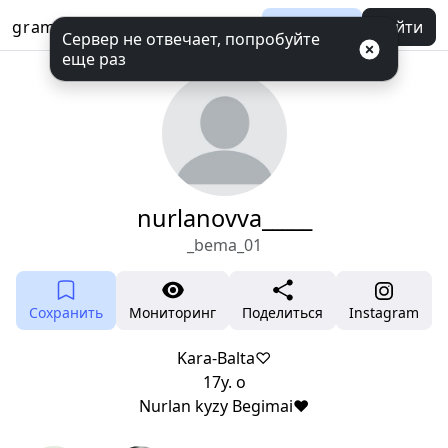
gramotool
Баланс
Войти
Сервер не отвечает, попробуйте
еще раз
nurlanovva_____
_bema_01
Сохранить
Мониторинг
Поделиться
Instagram
Kara-Balta♡
17y. o
Nurlan kyzy Begimai♥