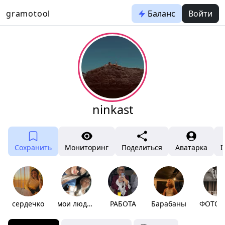
gramotool
Баланс
Войти
ninkast
Сохранить
Мониторинг
Поделиться
Аватарка
I
сердечко
мои люди🩷
РАБОТА
Барабаны