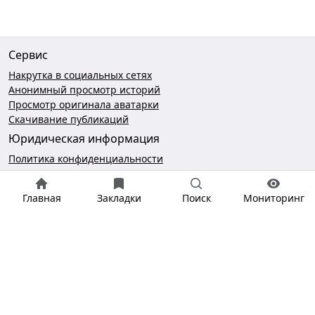
Сервис
Накрутка в социальных сетях
Анонимный просмотр историй
Просмотр оригинала аватарки
Скачивание публикаций
Юридическая информация
Политика конфиденциальности
Пользовательское соглашение
Безопасность платежей
Главная
Закладки
Поиск
Мониторинг
Чат поддержки
hello@gramotool.ru
* деятельность компании Meta Platforms Inc., которой
принадлежит Инстаграм, запрещена на территории РФ.
Соцсеть признана экстремистской и запрещена в России.