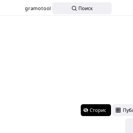
gramotool
Поиск
Сторис
Пуб