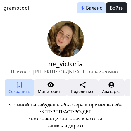
gramotool
Баланс
Войти
ne_victoria
Психолог|РПП•КПТ•РО-ДБТ•АСТ|онлайн•очно|
Сохранить
Мониторинг
Поделиться
Аватарка
I
•со мной ты забудешь абьюзера и примешь себя
•КПТ•РПП•АСТ•РО-ДБТ
•неконвенциональная красотка
запись в директ