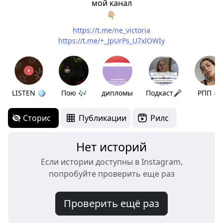
мой канал
👇🏼
https://t.me/ne_victoria
https://t.me/+_JpUrPs_U7xlOWIy
LISTEN 🪩
Пою 🎶
дипломы
Подкаст🎤
РПП 🍏
Сторис
Публикации
Рилс
Нет историй
Если истории доступны в Instagram,
попробуйте проверить еще раз
Проверить ещё раз