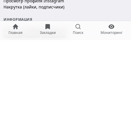
Просмотр профиля Instagram
Накрутка (лайки, подписчики)
ИНФОРМАЦИЯ
Политика конфиденциальности
Главная
Закладки
Поиск
Мониторинг
Пользовательское соглашение
Безопасность платежей
ПОДДЕРЖКА
Чат поддержки
hello@gramotool.ru
Принимаем к оплате:
* Деятельность компании Meta Platforms Inc. (Facebook, Instagram)
признана экстремистской и запрещена на территории РФ.