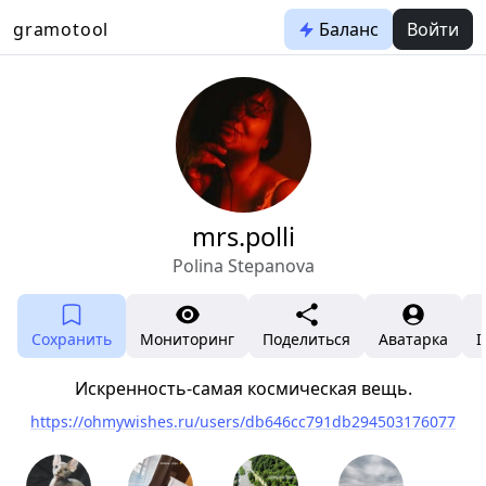
gramotool
Баланс
Войти
mrs.polli
Polina Stepanova
Сохранить
Мониторинг
Поделиться
Аватарка
I
Искренность-самая космическая вещь.
https://ohmywishes.ru/users/db646cc791db294503176077