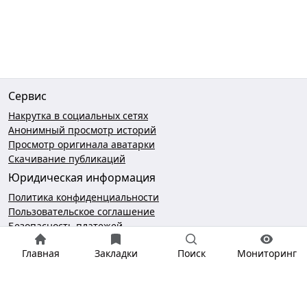
Сервис
Накрутка в социальных сетях
Анонимный просмотр историй
Просмотр оригинала аватарки
Скачивание публикаций
Юридическая информация
Политика конфиденциальности
Пользовательское соглашение
Безопасность платежей
Чат поддержки
Главная
Закладки
Поиск
Мониторинг
hello@gramotool.ru