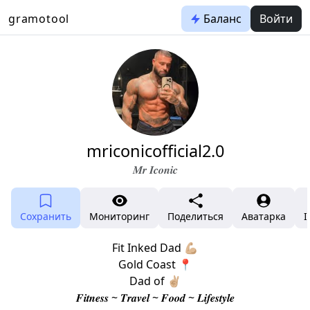
gramotool
Баланс
Войти
mriconicofficial2.0
𝑴𝒓 𝑰𝒄𝒐𝒏𝒊𝒄
Сохранить
Мониторинг
Поделиться
Аватарка
I
Fit Inked Dad 💪🏼
Gold Coast 📍
Dad of ✌🏼
𝑭𝒊𝒕𝒏𝒆𝒔𝒔 ~ 𝑻𝒓𝒂𝒗𝒆𝒍 ~ 𝑭𝒐𝒐𝒅 ~ 𝑳𝒊𝒇𝒆𝒔𝒕𝒚𝒍𝒆