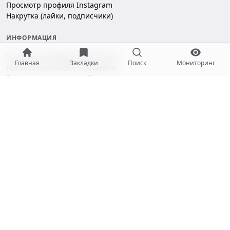
Просмотр профиля Instagram
Накрутка (лайки, подписчики)
ИНФОРМАЦИЯ
Политика конфиденциальности
Главная
Закладки
Поиск
Мониторинг
Пользовательское соглашение
Безопасность платежей
ПОДДЕРЖКА
Чат поддержки
hello@gramotool.ru
Принимаем к оплате:
* Деятельность компании Meta Platforms Inc. (Facebook, Instagram)
признана экстремистской и запрещена на территории РФ.