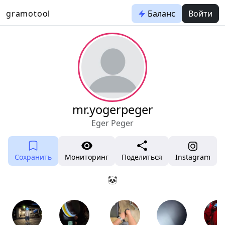
gramotool
Баланс
Войти
mr.yogerpeger
Eger Peger
Сохранить
Мониторинг
Поделиться
Instagram
🐼