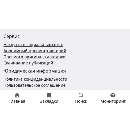
Сервис
Накрутка в социальных сетях
Анонимный просмотр историй
Просмотр оригинала аватарки
Скачивание публикаций
Юридическая информация
Политика конфиденциальности
Пользовательское соглашение
Безопасность платежей
Чат поддержки
Главная
Закладки
Поиск
Мониторинг
hello@gramotool.ru