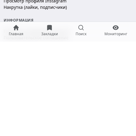
Просмотр профиля Instagram
Накрутка (лайки, подписчики)
ИНФОРМАЦИЯ
Политика конфиденциальности
Главная
Закладки
Поиск
Мониторинг
Пользовательское соглашение
Безопасность платежей
ПОДДЕРЖКА
Чат поддержки
hello@gramotool.ru
Принимаем к оплате:
* Деятельность компании Meta Platforms Inc. (Facebook, Instagram)
признана экстремистской и запрещена на территории РФ.