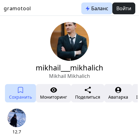
gramotool
Баланс
Войти
mikhail___mikhalich
Mikhail Mikhalich
Сохранить
Мониторинг
Поделиться
Аватарка
I
12.7