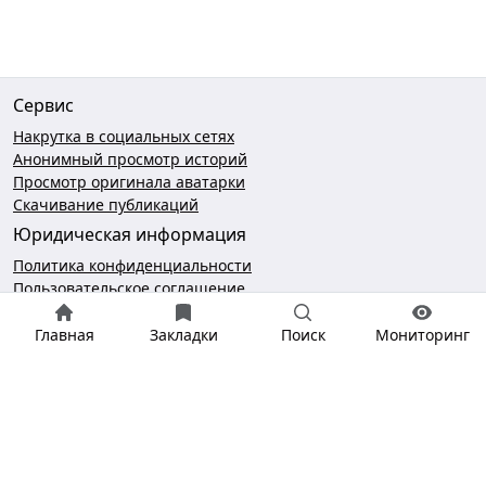
Сервис
Накрутка в социальных сетях
Анонимный просмотр историй
Просмотр оригинала аватарки
Скачивание публикаций
Юридическая информация
Политика конфиденциальности
Пользовательское соглашение
Безопасность платежей
Главная
Закладки
Поиск
Мониторинг
Чат поддержки
hello@gramotool.ru
* деятельность компании Meta Platforms Inc., которой
принадлежит Инстаграм, запрещена на территории РФ.