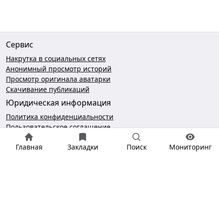
Сервис
Накрутка в социальных сетях
Анонимный просмотр историй
Просмотр оригинала аватарки
Скачивание публикаций
Юридическая информация
Политика конфиденциальности
Пользовательское соглашение
Безопасность платежей
Главная
Закладки
Поиск
Мониторинг
Чат поддержки
hello@gramotool.ru
* деятельность компании Meta Platforms Inc., которой
принадлежит Инстаграм, запрещена на территории РФ.