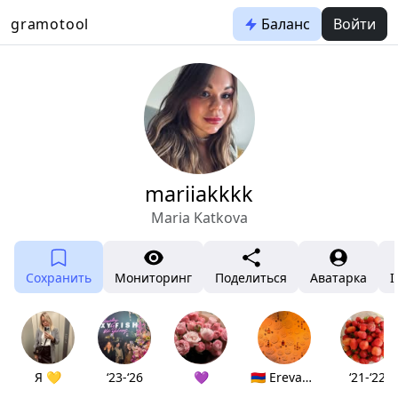
gramotool
Баланс
Войти
mariiakkkk
Maria Katkova
Сохранить
Мониторинг
Поделиться
Аватарка
I
Я 💛
‘23-‘26
💜
🇦🇲 Erevan’25
‘21-‘22