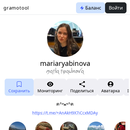
gramotool
Баланс
Войти
mariaryabinova
ꪑꪖ᥅ﺃꪖ ᥅ꪗꪖ᥇ﺃꪀꪮꪜꪖ
Сохранить
Мониторинг
Поделиться
Аватарка
I
ฅ^•ﻌ•^ฅ
https://t.me/+AnAkH9X7iCcxMDAy