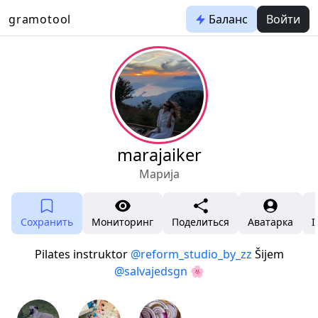
gramotool
Баланс
Войти
marajaiker
Марија
Сохранить
Мониторинг
Поделиться
Аватарка
I
Pilates instruktor
@reform_studio_by_zz
Šijem
@salvajedsgn
🌸