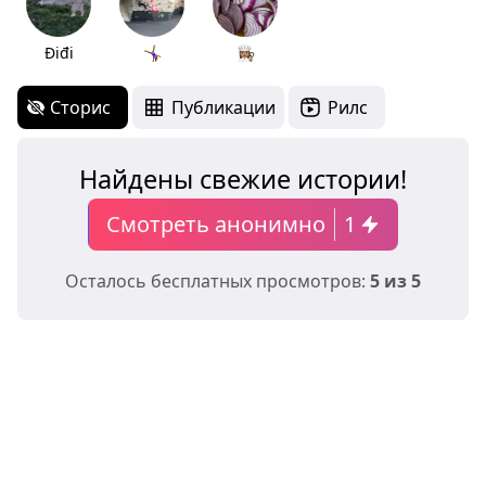
Điđi
🤸🏾‍♀️
👩🏽‍🍳
Сторис
Публикации
Рилс
Найдены свежие истории!
Смотреть анонимно
1
Осталось бесплатных просмотров:
5 из 5