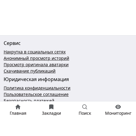
Сервис
Накрутка в социальных сетях
Анонимный просмотр историй
Просмотр оригинала аватарки
Скачивание публикаций
Юридическая информация
Политика конфиденциальности
Пользовательское соглашение
Безопасность платежей
Чат поддержки
Главная
Закладки
Поиск
Мониторинг
hello@gramotool.ru