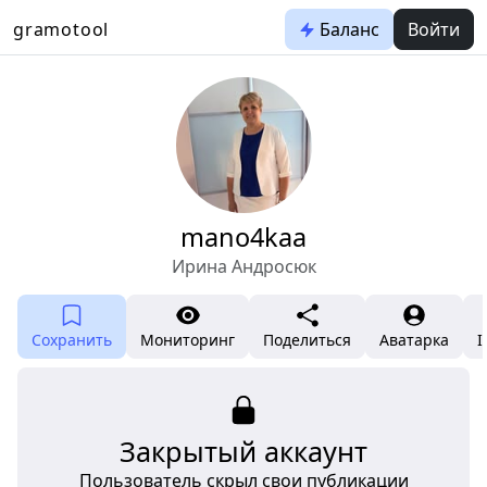
gramotool
Баланс
Войти
mano4kaa
Ирина Андросюк
Сохранить
Мониторинг
Поделиться
Аватарка
I
Закрытый аккаунт
Пользователь скрыл свои публикации