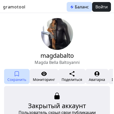
gramotool
Баланс
Войти
magdabalto
Magda Bella Baltoyanni
Сохранить
Мониторинг
Поделиться
Аватарка
I
Закрытый аккаунт
Пользователь скрыл свои публикации