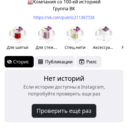
🏭Компания со 100-ей историей
Группа ВК
https://vk.com/public211367726
Для шитья
Для стежки
Спец.нити
Аксессуары
Ру
Сторис
Публикации
Рилс
Нет историй
Если истории доступны в Instagram,
попробуйте проверить еще раз
Проверить ещё раз