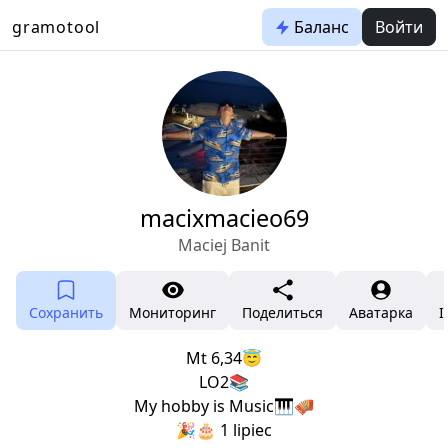
gramotool
Баланс
Войти
macixmacieo69
Maciej Banit
Сохранить
Мониторинг
Поделиться
Аватарка
I
Mt 6,34😇
LO2📚
My hobby is Music🎹🪗
🎉🎂 1 lipiec