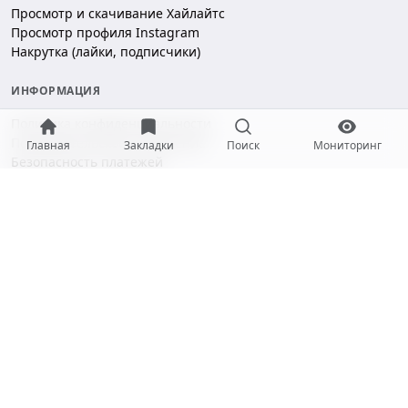
Просмотр и скачивание Хайлайтс
Просмотр профиля Instagram
Накрутка (лайки, подписчики)
ИНФОРМАЦИЯ
Политика конфиденциальности
Пользовательское соглашение
Главная
Закладки
Поиск
Мониторинг
Безопасность платежей
ПОДДЕРЖКА
Чат поддержки
hello@gramotool.ru
Принимаем к оплате:
* Деятельность компании Meta Platforms Inc. (Facebook, Instagram)
признана экстремистской и запрещена на территории РФ.