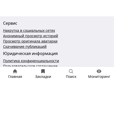
Сервис
Накрутка в социальных сетях
Анонимный просмотр историй
Просмотр оригинала аватарки
Скачивание публикаций
Юридическая информация
Политика конфиденциальности
Пользовательское соглашение
Безопасность платежей
Главная
Закладки
Поиск
Мониторинг
Чат поддержки
hello@gramotool.ru
* деятельность компании Meta Platforms Inc., которой
принадлежит Инстаграм, запрещена на территории РФ.