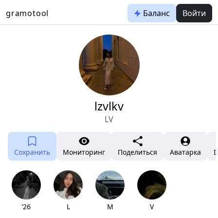
gramotool
Баланс
Войти
lzvlkv
LV
Сохранить
Мониторинг
Поделиться
Аватарка
I
‘26
L
M
V