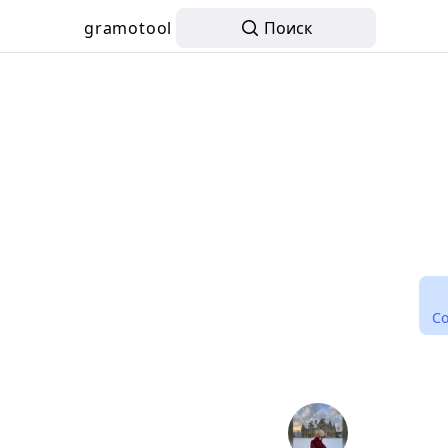
gramotool
Поиск
С