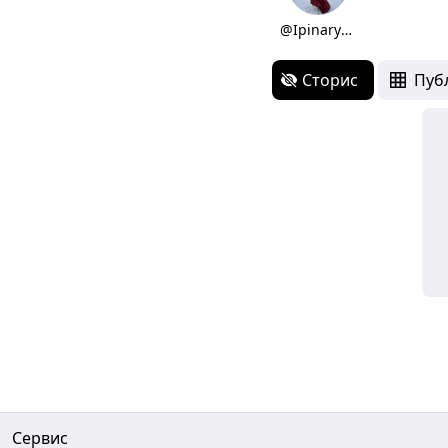
@Ipinaryilmazl
Сторис
Пуб
Сервис