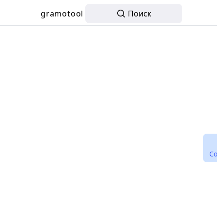
gramotool
Поиск
С