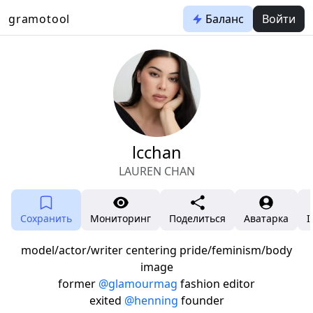
gramotool
Баланс
Войти
lcchan
LAUREN CHAN
Сохранить
Мониторинг
Поделиться
Аватарка
I
model/actor/writer centering pride/feminism/body
image
former
@glamourmag
fashion editor
exited
@henning
founder