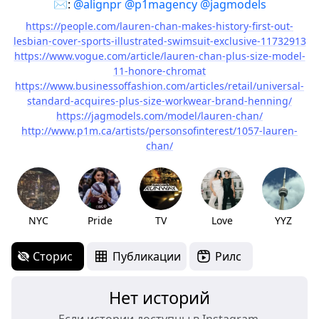
✉️:
@alignpr
@p1magency
@jagmodels
https://people.com/lauren-chan-makes-history-first-out-
lesbian-cover-sports-illustrated-swimsuit-exclusive-11732913
https://www.vogue.com/article/lauren-chan-plus-size-model-
11-honore-chromat
https://www.businessoffashion.com/articles/retail/universal-
standard-acquires-plus-size-workwear-brand-henning/
https://jagmodels.com/model/lauren-chan/
http://www.p1m.ca/artists/personsofinterest/1057-lauren-
chan/
NYC
Pride
TV
Love
YYZ
Сторис
Публикации
Рилс
Нет историй