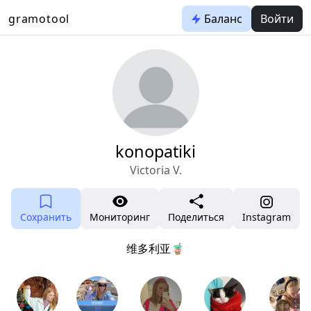
gramotool
Баланс
Войти
konopatiki
Victoria V.
Сохранить
Мониторинг
Поделиться
Instagram
维多利亚🧋