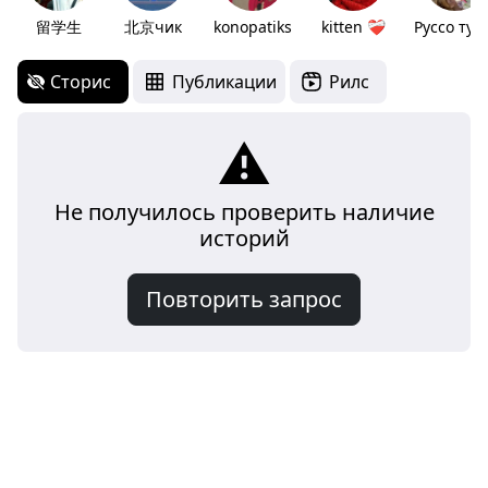
留学生
北京чик
konopatiks
kitten ❤️‍🩹
Русс
Сторис
Публикации
Рилс
⚠️
Не получилось проверить наличие
историй
Повторить запрос