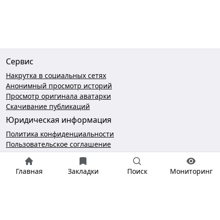
Сервис
Накрутка в социальных сетях
Анонимный просмотр историй
Просмотр оригинала аватарки
Скачивание публикаций
Юридическая информация
Политика конфиденциальности
Пользовательское соглашение
Безопасность платежей
Чат поддержки
Главная
Закладки
Поиск
Мониторинг
hello@gramotool.ru