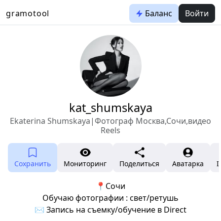
gramotool
Баланс
Войти
kat_shumskaya
Ekaterina Shumskaya|Фотограф Москва,Сочи,видео
Reels
Сохранить
Мониторинг
Поделиться
Аватарка
I
📍Сочи
Обучаю фотографии : свет/ретушь
✉️ Запись на съемку/обучение в Direct