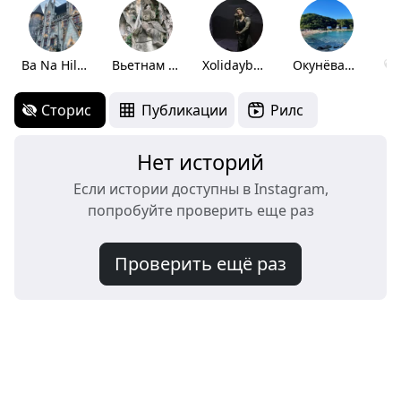
Ba Na Hills❤️
Вьетнам 🇻🇳
Xolidayboy❤️‍🔥
Окунёвая💙
Сторис
Публикации
Рилс
Нет историй
Если истории доступны в Instagram,
попробуйте проверить еще раз
Проверить ещё раз