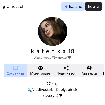
gramotool
Баланс
Войти
k_a_t_e_n_k_a_18
𝓔𝓴𝓪𝓽𝓮𝓻𝓲𝓷𝓪 𝓢𝓱𝓿𝓪𝓻𝓮𝓿𝓪❤️
Сохранить
Мониторинг
Поделиться
Аватарка
I
27 𝚈.𝙾.
🌊Vladivostok - Chelyabinsk
𝓗𝓸𝓬𝓴𝓮𝔂🏒♥️