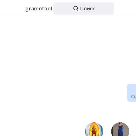
gramotool
Поиск
С