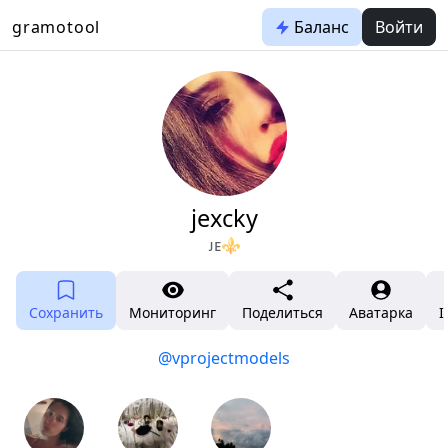
gramotool
Баланс
Войти
jexcky
ᴊᴇ⚜️
Сохранить
Мониторинг
Поделиться
Аватарка
I
@vprojectmodels