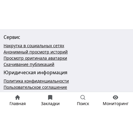
Сервис
Накрутка в социальных сетях
Анонимный просмотр историй
Просмотр оригинала аватарки
Скачивание публикаций
Юридическая информация
Политика конфиденциальности
Пользовательское соглашение
Безопасность платежей
Чат поддержки
Главная
Закладки
Поиск
Мониторинг
hello@gramotool.ru