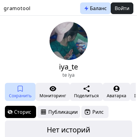
gramotool
Баланс
Войти
iya_te
te iya
Сохранить
Мониторинг
Поделиться
Аватарка
I
Сторис
Публикации
Рилс
Нет историй