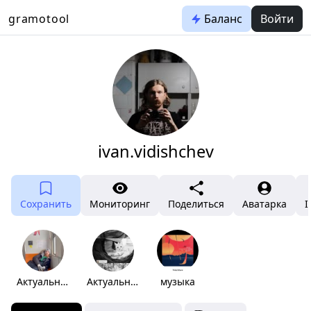
gramotool
Баланс
Войти
ivan.vidishchev
Сохранить
Мониторинг
Поделиться
Аватарка
I
Актуальное
Актуальное
музыка