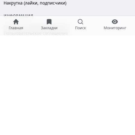
Накрутка (лайки, подписчики)
ИНФОРМАЦИЯ
Политика конфиденциальности
Главная
Закладки
Поиск
Мониторинг
Пользовательское соглашение
Безопасность платежей
ПОДДЕРЖКА
Чат поддержки
hello@gramotool.ru
Принимаем к оплате:
* Деятельность компании Meta Platforms Inc. (Facebook, Instagram)
признана экстремистской и запрещена на территории РФ.